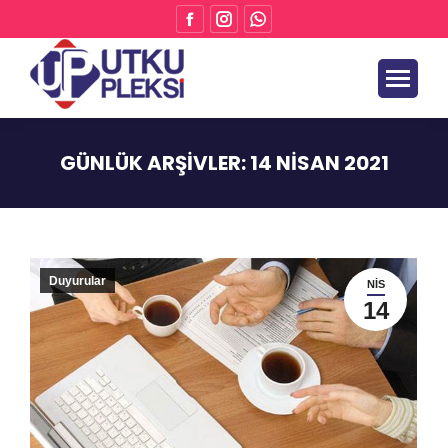
GÜNLÜK ARŞIVLER:
14 NISAN 2021
Buradasınız:
Duyurular
NIS
14