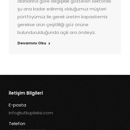
alanlarına göre değişiklik gösteren sektörde
şu ana kadar edinmiş olduğumuz müşteri
pörtföyümüz ile gerek üretim kapasitemiz
gerekse ürün çeşitliliği göz önüne
bulundurulduğunda açık ara öndeyiz.
Devamını Oku
İletişim Bilgileri
E-posta
info@utkupleksi.com
Telefon