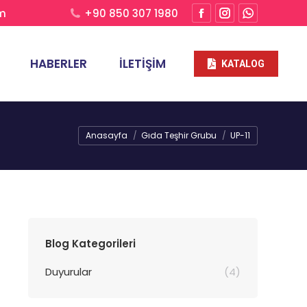
om
+90 850 307 1980
HABERLER
İLETIŞIM
KATALOG
Buradasınız:
Anasayfa
Gıda Teşhir Grubu
UP-11
Blog Kategorileri
Duyurular
(4)