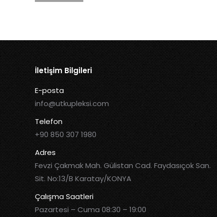
İletişim Bilgileri
E-posta
info@utkupleksi.com
Telefon
+90 850 307 1980
Adres
Fevzi Çakmak Mah. Gülistan Cad. Faydasıçok San.
Sit. No:13/B Karatay/KONYA
Çalışma Saatleri
Pazartesi – Cuma 08:30 – 19:00