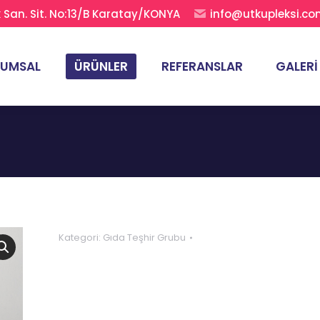
San. Sit. No:13/B Karatay/KONYA
info@utkupleksi.c
RUMSAL
ÜRÜNLER
REFERANSLAR
GALERI
Kategori:
Gıda Teşhir Grubu