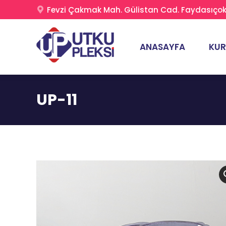
Fevzi Çakmak Mah. Gülistan Cad. Faydasıçok 
ANASAYFA
KU
UP-11