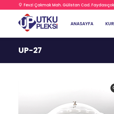
Fevzi Çakmak Mah. Gülistan Cad. Faydasıçok 
ANASAYFA
KU
UP-27