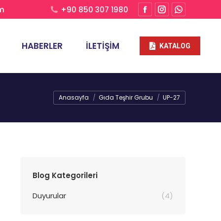
om
+90 850 307 1980
HABERLER
İLETIŞIM
KATALOG
Buradasınız:
Anasayfa
Gıda Teşhir Grubu
UP-27
Blog Kategorileri
Duyurular
(4)