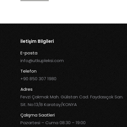
İletişim Bilgileri
E-posta
info@utkupleksi.com
Telefon
+90 850 307 1980
Adres
Fevzi Çakmak Mah. Gülistan Cad. Faydasıçok San.
Sit. No:13/B Karatay/KONYA
Çalışma Saatleri
Pazartesi – Cuma 08:30 – 19:00