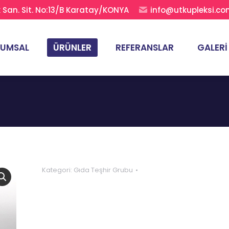
San. Sit. No:13/B Karatay/KONYA
info@utkupleksi.c
RUMSAL
ÜRÜNLER
REFERANSLAR
GALERI
Kategori:
Gıda Teşhir Grubu