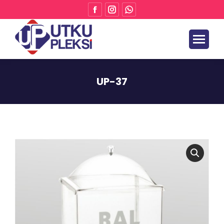
UP-37
Buradasınız: