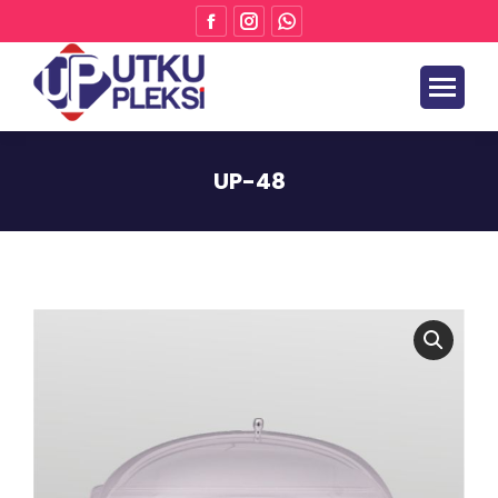
UP-48
Buradasınız: